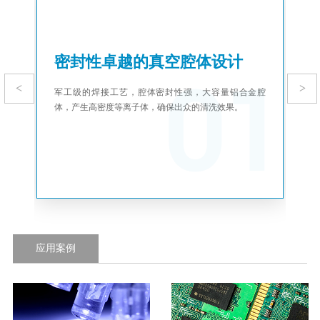
密封性卓越的真空腔体设计
01
军工级的焊接工艺，腔体密封性强，大容量铝合金腔
P
体，产生高密度等离子体，确保出众的清洗效果。
单
应用案例