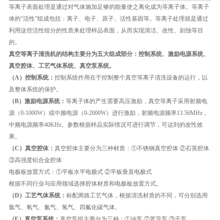
等离子表面处理是通过对气体施加足够的能量使之离化成为等离子体。等离子
体的“活性”组成包括：离子、电子、原子、活性基因等。等离子处理就是通过
利用这些活性组分的性质来处理样品表面，从而实现清洁、改性、刻蚀等目
的。
真空等离子清洗机的结构主要分为五大组成部分：控制系统、激励电源系统、
真空腔体、工艺气体系统、真空泵系统。
（A）控制系统：
控制系统作用在于控制整个真空等离子清洗设备的运行，以
及整体系统的保护。
（B）激励电源系统：
等离子体的产生需要高压激励，真空等离子采用射频电
源（0-1000W）或中频电源（0-2000W）进行激励，射频电源频率13.56MHz，
中频电源频率40KHz。参数根据样品实际情况可进行调节，可达到的改性效
果。
（C）真空腔体：
真空腔体主要分为三种材质：①不锈钢真空腔体 ②石英腔体
③高强度铝合金腔体
电极板放置方式：①平板水平电极式 ②平板垂直电极式
根据不同行业与应用领域选择腔体材质和电极板放置方式。
（D）工艺气体系统：
标配两路工艺气体，根据清洗材质的不同，可分别选用
氩气、氧气、氮气、氢气、四氟化碳气体。
（E）真空泵系统：
真空泵组主要分为三种：①油泵 ②罗茨泵 ③干泵